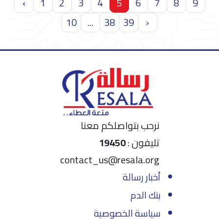
‹
1
2
3
4
5
6
7
8
9
10
...
38
39
›
نرحب بتواصلكم معنا
تليفون :
19450
contact_us@resala.org
أخبار رسالة
بنك الدم
سياسة الخصوصية